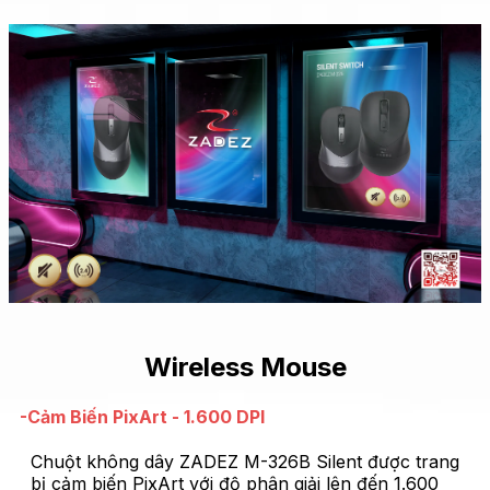
Wireless Mouse
-Cảm Biến PixArt - 1.600 DPI
Chuột không dây ZADEZ M-326B Silent được trang
bị cảm biến PixArt với độ phân giải lên đến 1.600