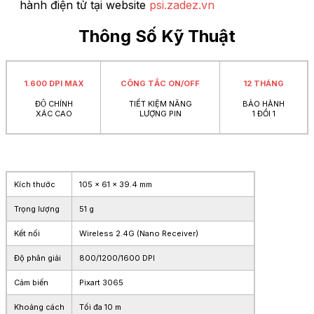
hành điện tử tại website
psi.zadez.vn
Thông Số Kỹ Thuật
1.600 DPI MAX
CÔNG TẮC ON/OFF
12 THÁNG
ĐỘ CHÍNH
TIẾT KIỆM NĂNG
BẢO HÀNH
XÁC CAO
LƯỢNG PIN
1 ĐỔI 1
Kích thước
105 x 61 x 39.4 mm
Trọng lượng
51 g
Kết nối
Wireless 2.4G (Nano Receiver)
Độ phân giải
800/1200/1600 DPI
Cảm biến
Pixart 3065
Khoảng cách
Tối đa 10 m