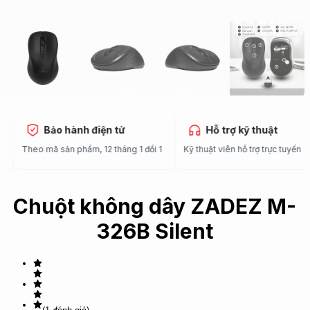
Bảo hành điện tử
Hỗ trợ kỹ thuật
c
Theo mã sản phẩm, 12 tháng 1 đổi 1
Kỹ thuật viên hỗ trợ trực tuyế
Chuột không dây ZADEZ M-
326B Silent