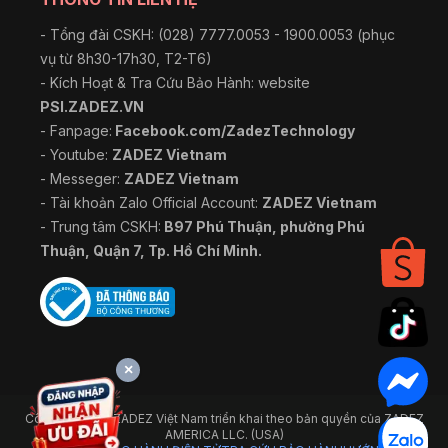
- Tổng đài CSKH: (028) 7777.0053 - 1900.0053 (phục
vụ từ 8h30-17h30, T2-T6)
- Kích Hoạt & Tra Cứu Bảo Hành: website
PSI.ZADEZ.VN
- Fanpage:
Facebook.com/ZadezTechnology
- Youtube:
ZADEZ Vietnam
- Messeger:
ZADEZ Vietnam
- Tài khoản Zalo Official Account:
ZADEZ Vietnam
- Trung tâm CSKH:
B97 Phú Thuận, phường Phú
Thuận, Quận 7, Tp. Hồ Chí Minh.
×
Công ty TNHH ZADEZ Việt Nam triển khai theo bản quyền của ZADEZ
AMERICA LLC. (USA)