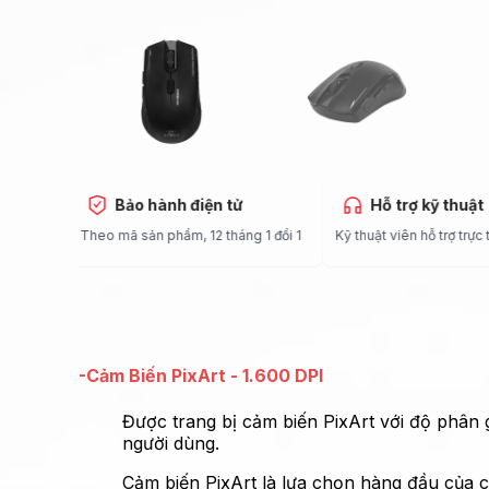
 nhà
Bảo hành điện tử
Hỗ trợ kỹ th
 toàn quốc
Theo mã sản phẩm, 12 tháng 1 đổi 1
Kỹ thuật viên hỗ trợ 
-Cảm Biến PixArt - 1.600 DPI
Được trang bị cảm biến PixArt với độ phân g
người dùng.
Cảm biến PixArt là lựa chọn hàng đầu của 