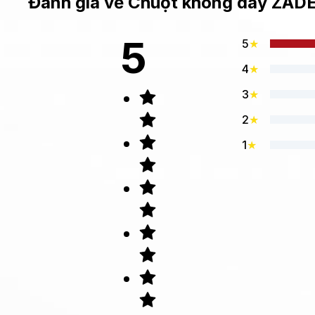
Đánh giá về
Chuột không dây ZADE
5
5
★
4
★
3
★
2
★
1
★