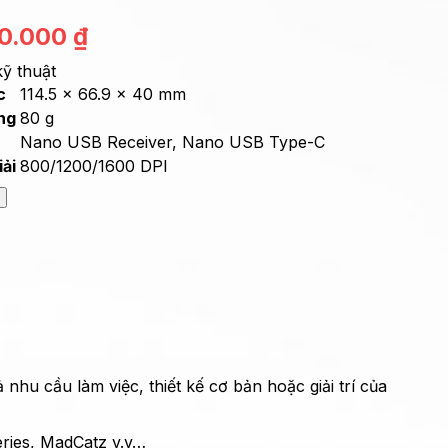
0.000
₫
ỹ thuật
c
114.5 x 66.9 x 40 mm
ng
80 g
Nano USB Receiver, Nano USB Type-C
ải
800/1200/1600 DPI
 điện tử
Hỗ trợ kỹ thuật
, 12 tháng 1 đổi 1
Kỹ thuật viên hỗ trợ trực tuyến
nhu cầu làm việc, thiết kế cơ bản hoặc giải trí của
eries, MadCatz v.v…