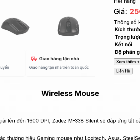
Hết hàng
Giá:
25
Thông số k
Kích thướ
Trọng lượ
Kết nối
Độ phân gi
uật
Giao hàng tận nhà
Bảo hành
Xem thêm +
trực tuyến
Giao hàng tận nhà trên toàn quốc
Theo mã sản phẩm
Liên Hệ
Wireless Mouse
iải lên đến 1600 DPI, Zadez M-338 Silent sẽ đáp ứng tất cả 
các thương hiệu Gaming mouse như Logitech, Asus, SteelS