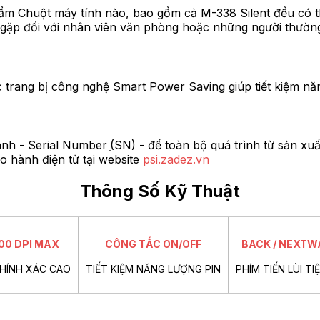
ẩm Chuột máy tính nào, bao gồm cả M-338 Silent đều có th
 gặp đối với nhân viên văn phòng hoặc những người thườn
ang bị công nghệ Smart Power Saving giúp tiết kiệm năng 
h - Serial Number ̣(SN) - để toàn bộ quá trình từ sản xu
 hành điện tử tại website
psi.zadez.vn
Thông Số Kỹ Thuật
00 DPI MAX
CÔNG TẮC ON/OFF
BACK / NEXTW
CHÍNH XÁC CAO
TIẾT KIỆM NĂNG LƯỢNG PIN
PHÍM TIẾN LÙI TI