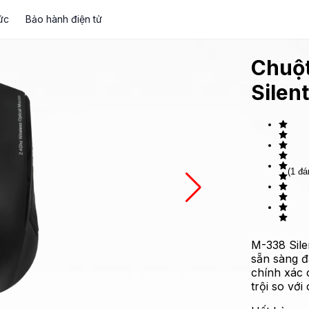
ức
Bảo hành điện tử
Chuộ
Silent
(1 đá
M-338 Sile
sẵn sàng đ
chính xác 
trội so vớ