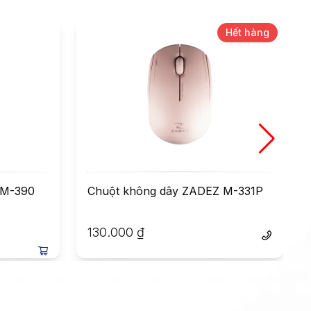
Hết hàng
-
 M-390
Chuột không dây ZADEZ M-331P
130.000
₫