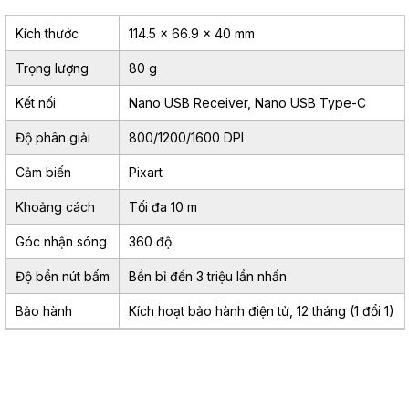
Kích thước
114.5 x 66.9 x 40 mm
Trọng lượng
80 g
Kết nối
Nano USB Receiver, Nano USB Type-C
Độ phân giải
800/1200/1600 DPI
Cảm biến
Pixart
Khoảng cách
Tối đa 10 m
Góc nhận sóng
360 độ
Độ bền nút bấm
Bền bỉ đến 3 triệu lần nhấn
Bảo hành
Kích hoạt bảo hành điện tử, 12 tháng (1 đổi 1)