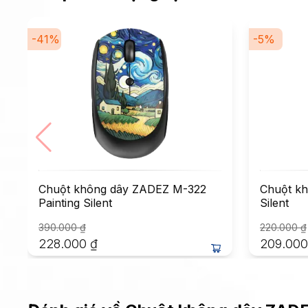
-
41
%
-
5
%
Chuột không dây ZADEZ M-322
Chuột k
Painting Silent
Silent
390.000
₫
220.000
₫
228.000
₫
209.000