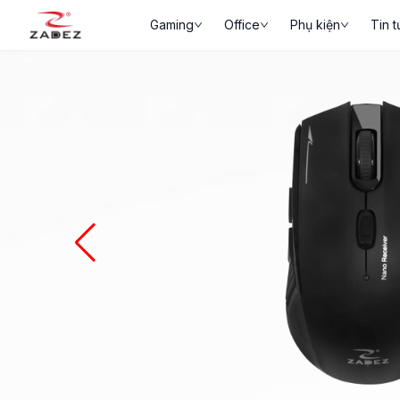
Gaming
Office
Phụ kiện
Tin t