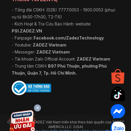
- Tổng đài CSKH: (028) 7777.0053 - 1900.0053 (phục
vụ từ 8h30-17h30, T2-T6)
- Kích Hoạt & Tra Cứu Bảo Hành: website
PSI.ZADEZ.VN
- Fanpage:
Facebook.com/ZadezTechnology
- Youtube:
ZADEZ Vietnam
- Messeger:
ZADEZ Vietnam
- Tài khoản Zalo Official Account:
ZADEZ Vietnam
- Trung tâm CSKH:
B97 Phú Thuận, phường Phú
Thuận, Quận 7, Tp. Hồ Chí Minh.
×
Công ty TNHH ZADEZ Việt Nam triển khai theo bản quyền của ZADEZ
AMERICA LLC. (USA)