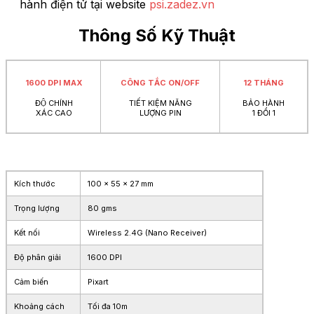
hành điện tử tại website
psi.zadez.vn
Thông Số Kỹ Thuật
1600 DPI MAX
CÔNG TẮC ON/OFF
12 THÁNG
ĐỘ CHÍNH
TIẾT KIỆM NĂNG
BẢO HÀNH
XÁC CAO
LƯỢNG PIN
1 ĐỔI 1
Kích thước
100 x 55 x 27 mm
Trọng lượng
80 gms
Kết nối
Wireless 2.4G (Nano Receiver)
Độ phân giải
1600 DPI
Cảm biến
Pixart
Khoảng cách
Tối đa 10m