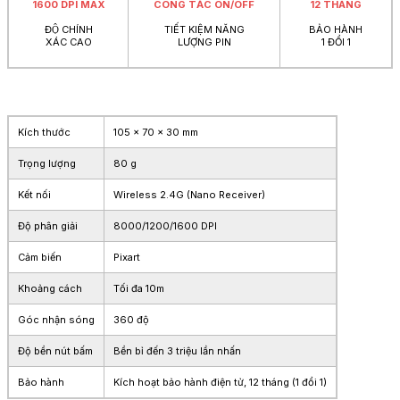
1600 DPI MAX
CÔNG TẮC ON/OFF
12 THÁNG
ĐỘ CHÍNH
TIẾT KIỆM NĂNG
BẢO HÀNH
XÁC CAO
LƯỢNG PIN
1 ĐỔI 1
Kích thước
105 x 70 x 30 mm
Trọng lượng
80 g
Kết nối
Wireless 2.4G (Nano Receiver)
Độ phân giải
8000/1200/1600 DPI
Cảm biến
Pixart
Khoảng cách
Tối đa 10m
Góc nhận sóng
360 độ
Độ bền nút bấm
Bền bỉ đến 3 triệu lần nhấn
Bảo hành
Kích hoạt bảo hành điện tử, 12 tháng (1 đổi 1)