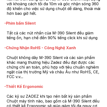
với khoảng cách tối đa 10m và góc nhận sóng 360
độ khiến cho việc sử dụng chuột dễ dàng, thoải mái
hơn bao giờ hết.
-Phím bấm Silent
Tất cả các nút nhấn của M-390 Silent đều giảm
tiếng ồn, hạn chế đến 90% tiếng click khi sử dụng
-Chứng Nhận RoHS - Công Nghệ Xanh
Chuột không dây M-390 Silent và các sản phẩm
khác mang thương hiệu Zadez đều đạt được các
chứng chỉ an toàn, phù hợp với tiêu chuẩn nghiêm
ngặt của thị trường Mỹ và châu Âu như RoHS, CE,
FCC v.v...
-Thiết Kế Ergonomic
Các kỹ sư ZADEZ khi tạo nên bất kỳ sản phẩm
Chuột máy tính nào, bao gồm cả M-390 Silent đều
có thiết kế Ergonomic sẽ giúp giảm tối đa nguy cơ