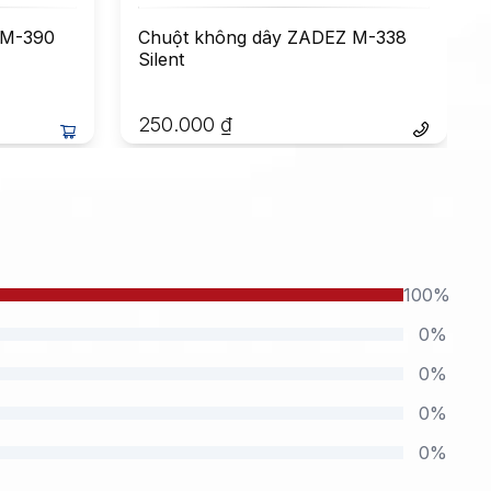
 M-390
Chuột không dây ZADEZ M-338
Silent
250.000
₫
100%
0%
0%
0%
0%