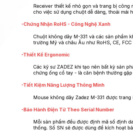
Receiver thiết kế nhỏ gọn và trang bị công
cho việc sử dụng chuột dễ dàng, thoải mái h
-Chứng Nhận RoHS - Công Nghệ Xanh
Chuột không dây M-331 và các sản phẩm khá
trường Mỹ và châu Âu như RoHS, CE, FCC v.
-Thiết Kế Ergonomic
Các kỹ sư ZADEZ khi tạo nên bất kỳ sản ph
chứng ống cổ tay - là căn bệnh thường gặp
-Tiết Kiệm Năng Lượng Thông Minh
Mouse không dây Zadez M-331 được trang bị 
-Bảo Hành Điện Tử Theo Serial Number
Mỗi sản phẩm đều được định mã số định dan
thống. Số SN sẽ được dùng để kích hoạt bảo