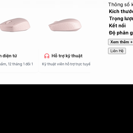
Thông số k
Kích thướ
Trọng lượ
Kết nối
Độ phân gi
Xem thêm +
Liên Hệ
hành điện tử
Hỗ trợ kỹ thuật
 phẩm, 12 tháng 1 đổi 1
Kỹ thuật viên hỗ trợ trực tuyến