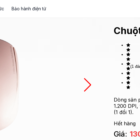
ức
Bảo hành điện tử
Chuộ
(1 đá
Dòng sản p
1.200 DPI,
(1 đổi 1).
Hết hàng
Giá:
13