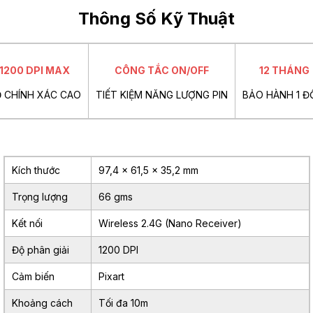
Thông Số Kỹ Thuật
1200 DPI MAX
CÔNG TẮC ON/OFF
12 THÁNG
̣ CHÍNH XÁC CAO
TIẾT KIỆM NĂNG LƯỢNG PIN
BẢO HÀNH 1 ĐỔ
Kích thước
97,4 x 61,5 x 35,2 mm
Trọng lượng
66 gms
Kết nối
Wireless 2.4G (Nano Receiver)
Độ phân giải
1200 DPI
Cảm biến
Pixart
Khoảng cách
Tối đa 10m