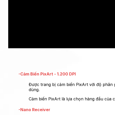
-Cảm Biến PixArt - 1.200 DPI
Được trang bị cảm biến PixArt với độ phân g
dùng.
Cảm biến PixArt là lựa chọn hàng đầu của 
-Nano Receiver