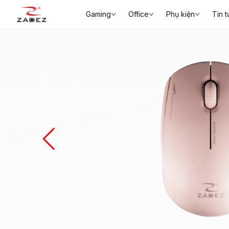
Gaming
Office
Phụ kiện
Tin t