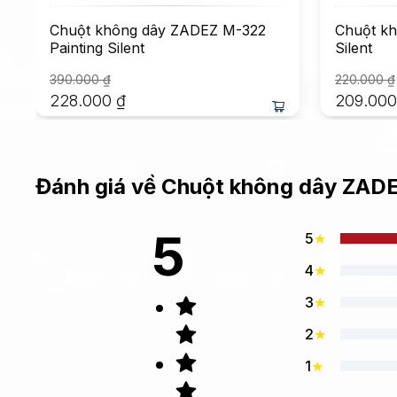
Chuột không dây ZADEZ M-322
Chuột k
Painting Silent
Silent
390.000
₫
220.000
₫
228.000
₫
209.000
Đánh giá về
Chuột không dây ZAD
5
5
★
4
★
3
★
2
★
1
★