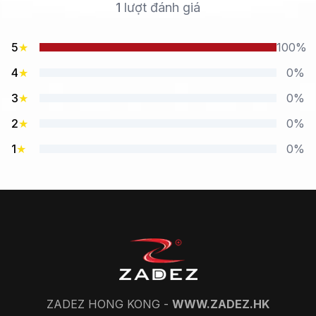
1
lượt đánh giá
5
★
100%
4
★
0%
3
★
0%
2
★
0%
1
★
0%
ZADEZ HONG KONG -
WWW.ZADEZ.HK