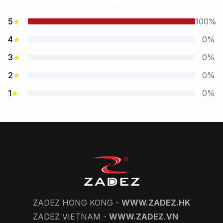
5
★
100%
4
★
0%
3
★
0%
2
★
0%
1
★
0%
ZADEZ HONG KONG -
WWW.ZADEZ.HK
ZADEZ VIETNAM -
WWW.ZADEZ.VN