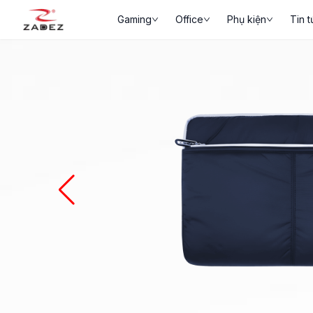
Gaming
Office
Phụ kiện
Tin t