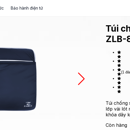
ức
Bảo hành điện tử
Túi c
ZLB-
(1 đá
Túi chống 
lớp vải ló
khóa dây k
Còn hàng