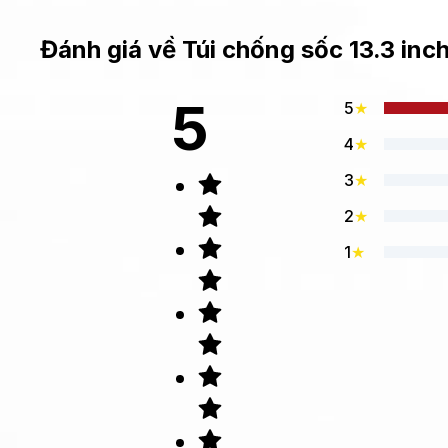
Đánh giá về
Túi chống sốc 13.3 in
5
5
★
4
★
3
★
2
★
1
★