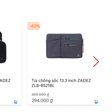
-
40
%
-
 ZADEZ
Túi chống sốc 13.3 inch ZADEZ
ZLB-8521BL
490.000
₫
294.000
₫