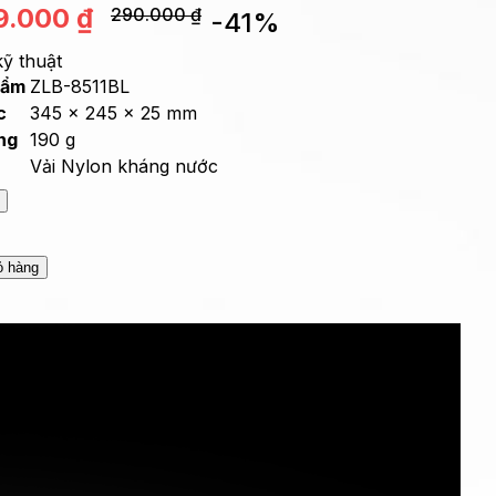
9.000
₫
290.000
₫
-
41
%
ỹ thuật
hẩm
ZLB-8511BL
c
345 x 245 x 25 mm
ng
190 g
Vải Nylon kháng nước
h điện tử
Hỗ trợ kỹ thuật
ẩm, 12 tháng 1 đổi 1
Kỹ thuật viên hỗ trợ trực tuyến
ỏ hàng