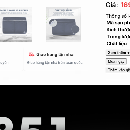
Giá:
16
Thông số k
Mã sản p
Kích thướ
Trọng lượ
Chất liệu
Xem thêm +
huật
Giao hàng tận nhà
Bảo hàn
Mua ngay
ợ trực tuyến
Giao hàng tận nhà trên toàn quốc
Theo mã sản ph
Thêm vào gi