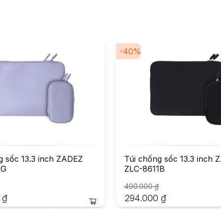
-
40
%
g sốc 13.3 inch ZADEZ
Túi chống sốc 13.3 inch
1G
ZLC-8611B
490.000
₫
₫
294.000
₫