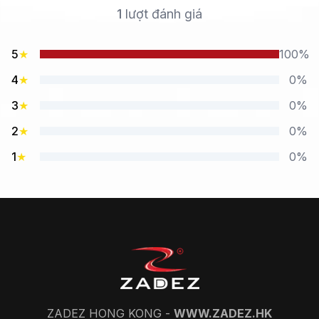
1
lượt đánh giá
5
★
100%
4
★
0%
3
★
0%
2
★
0%
1
★
0%
ZADEZ HONG KONG -
WWW.ZADEZ.HK