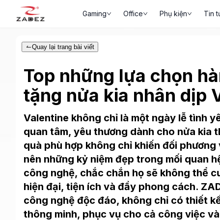
Gaming
Office
Phụ kiện
Tin t
Quay lại trang bài viết
Top những lựa chọn h
tặng nửa kia nhân dịp 
Valentine không chỉ là một ngày lễ tình y
quan tâm, yêu thương dành cho nửa kia 
quà phù hợp không chỉ khiến đối phương v
nên những kỷ niệm đẹp trong mối quan hệ 
công nghệ, chắc chắn họ sẽ không thể c
hiện đại, tiện ích và đầy phong cách. Z
công nghệ độc đáo, không chỉ có thiết kế
thông minh, phục vụ cho cả công việc và 