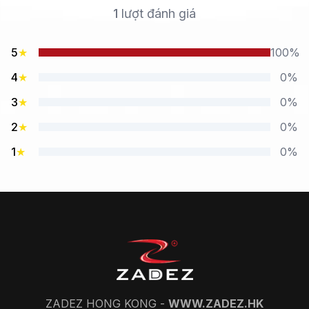
1
lượt đánh giá
5
★
100%
4
★
0%
3
★
0%
2
★
0%
1
★
0%
ZADEZ HONG KONG -
WWW.ZADEZ.HK