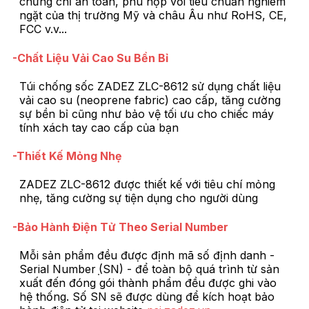
chứng chỉ an toàn, phù hợp với tiêu chuẩn nghiêm
ngặt của thị trường Mỹ và châu Âu như RoHS, CE,
FCC v.v...
-Chất Liệu Vải Cao Su Bền Bỉ
Túi chống sốc ZADEZ ZLC-8612 sử dụng chất liệu
vải cao su (neoprene fabric) cao cấp, tăng cường
sự bền bỉ cũng như bảo vệ tối ưu cho chiếc máy
tính xách tay cao cấp của bạn
-Thiết Kế Mỏng Nhẹ
ZADEZ ZLC-8612 được thiết kế với tiêu chí mỏng
nhẹ, tăng cường sự tiện dụng cho người dùng
-Bảo Hành Điện Tử Theo Serial Number
Mỗi sản phẩm đều được định mã số định danh -
Serial Number ̣(SN) - để toàn bộ quá trình từ sản
xuất đến đóng gói thành phẩm đều được ghi vào
hệ thống. Số SN sẽ được dùng để kích hoạt bảo