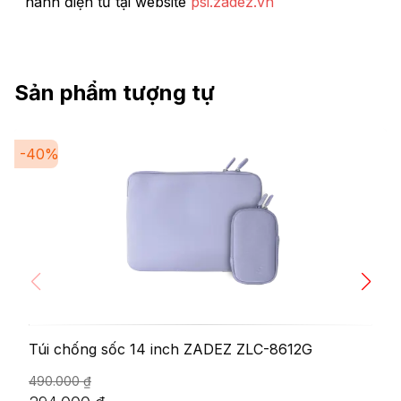
hành điện tử tại website
psi.zadez.vn
Sản phẩm tượng tự
-
40
%
Túi chống sốc 14 inch ZADEZ ZLC-8612G
490.000
₫