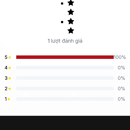
1
lượt đánh giá
5
★
100%
4
★
0%
3
★
0%
2
★
0%
1
★
0%