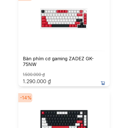
Bàn phím cơ gaming ZADEZ GK-
75NW
1.500.000
₫
1.290.000
₫
-
14
%