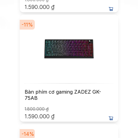
1.590.000
₫
-
11
%
Bàn phím cơ gaming ZADEZ GK-
75AB
1.800.000
₫
1.590.000
₫
-
14
%