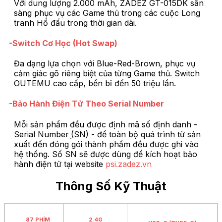
Với dung lượng 2.000 mAh, ZADEZ GT-015DK sẵn
sàng phục vụ các Game thủ trong các cuộc Long
tranh Hổ đấu trong thời gian dài.
-Switch Cơ Học (Hot Swap)
Đa dạng lựa chọn với Blue-Red-Brown, phục vụ
cảm giác gõ riêng biệt của từng Game thủ. Switch
OUTEMU cao cấp, bền bỉ đến 50 triệu lần.
-Bảo Hành Điện Tử Theo Serial Number
Mỗi sản phẩm đều được định mã số định danh -
Serial Number ̣(SN) - để toàn bộ quá trình từ sản
xuất đến đóng gói thành phẩm đều được ghi vào
hệ thống. Số SN sẽ được dùng để kích hoạt bảo
hành điện tử tại website
psi.zadez.vn
Thông Số Kỹ Thuật
87 PHÍM
2.4G