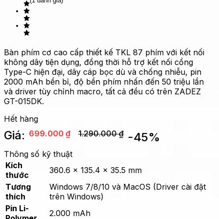
(1 đánh giá)
Bàn phím cơ cao cấp thiết kế TKL 87 phím với kết nối
không dây tiện dụng, đồng thời hỗ trợ kết nối cổng
Type-C hiện đại, dây cáp bọc dù và chống nhiễu, pin
2000 mAh bền bỉ, độ bền phím nhấn đến 50 triệu lần
và driver tùy chỉnh macro, tất cả đều có trên ZADEZ
GT-015DK.
Hết hàng
Giá:
699.000
₫
1.290.000
₫
-
45
%
Thông số kỹ thuật
Kích
360.6 x 135.4 x 35.5 mm
thước
Tương
Windows 7/8/10 và MacOS (Driver cài đặt
thích
trên Windows)
Pin Li-
2.000 mAh
Polymer