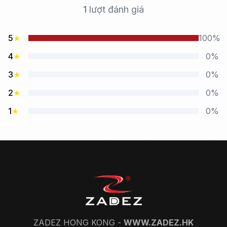
1
lượt đánh giá
5
★
100%
4
★
0%
3
★
0%
2
★
0%
1
★
0%
ZADEZ HONG KONG -
WWW.ZADEZ.HK