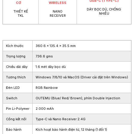
USB-C (TYPE-C)
CƠ
WIRELESS
DÂY BỌC DÙ, CHỐNG
THIẾT KẾ
NANO
NHIỄU
TKL
RECEIVER
Kích thước
360.6 x 135.4 x 35.5 mm
Trọng lượng
736.6 gms
Chiều dài dây
1.6 mét dây bọc dù
Tương thích
Windows 7/8/10 và MacOS (Driver cài đặt trên Windows)
Đèn LED
RGB Rainbow
Switch
OUTEMU (Blue/ Red/ Brown), phím Double Injection
Pin Li-Polymer
2.000 mAh
Cổng kết nốI
Type-C và Nano Receiver 2.4G
Bảo hành
Kích hoạt bảo hành điện tử, 12 tháng (1 đổi 1)