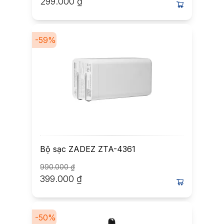
299.000
₫
-
59
%
Bộ sạc ZADEZ ZTA-4361
990.000
₫
399.000
₫
-
50
%