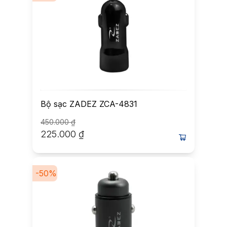
Bộ sạc ZADEZ ZCA-4831
450.000
₫
225.000
₫
-
50
%