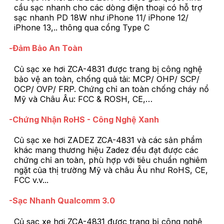
cầu sạc nhanh cho các dòng điện thoại có hỗ trợ
sạc nhanh PD 18W như iPhone 11/ iPhone 12/
iPhone 13,.. thông qua cổng Type C
-Đảm Bảo An Toàn
Củ sạc xe hơi ZCA-4831 được trang bị công nghệ
bảo vệ an toàn, chống quả tải: MCP/ OHP/ SCP/
OCP/ OVP/ FRP. Chứng chỉ an toàn chống cháy nổ
Mỹ và Châu Âu: FCC & ROSH, CE,…
-Chứng Nhận RoHS - Công Nghệ Xanh
Củ sạc xe hơi ZADEZ ZCA-4831 và các sản phẩm
khác mang thương hiệu Zadez đều đạt được các
chứng chỉ an toàn, phù hợp với tiêu chuẩn nghiêm
ngặt của thị trường Mỹ và châu Âu như RoHS, CE,
FCC v.v...
-Sạc Nhanh Qualcomm 3.0
Củ sạc xe hơi ZCA-4831 được trang bị công nghệ