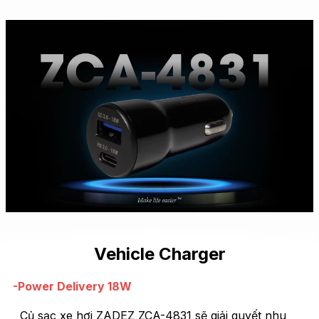
Vehicle Charger
-Power Delivery 18W
Củ sạc xe hơi ZADEZ ZCA-4831 sẽ giải quyết nhu