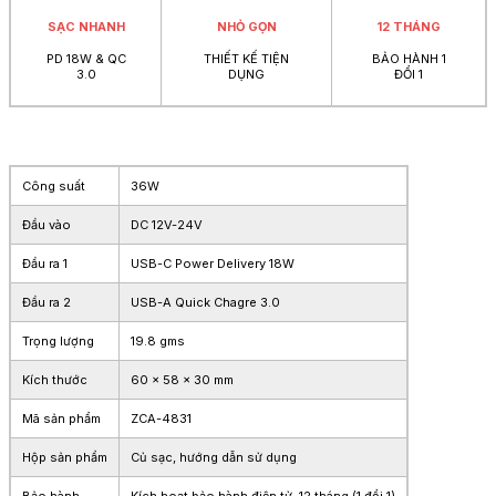
SẠC NHANH
NHỎ GỌN
12 THÁNG
PD 18W & QC
THIẾT KẾ TIỆN
BẢO HÀNH 1
3.0
DỤNG
ĐỔI 1
Công suất
36W
Đầu vào
DC 12V-24V
Đầu ra 1
USB-C Power Delivery 18W
Đầu ra 2
USB-A Quick Chagre 3.0
Trọng lượng
19.8 gms
Kích thước
60 x 58 x 30 mm
Mã sản phẩm
ZCA-4831
Hộp sản phẩm
Củ sạc, hướng dẫn sử dụng
Bảo hành
Kích hoạt bảo hành điện tử, 12 tháng (1 đổi 1)