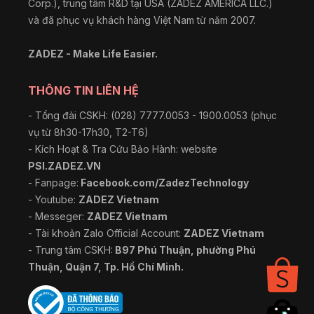
Corp.), trung tâm R&D tại USA (ZADEZ AMERICA LLC.)
và đã phục vụ khách hàng Việt Nam từ năm 2007.
ZADEZ - Make Life Easier.
THÔNG TIN LIÊN HỆ
- Tổng đài CSKH: (028) 7777.0053 - 1900.0053 (phục
vụ từ 8h30-17h30, T2-T6)
- Kích Hoạt & Tra Cứu Bảo Hành: website
PSI.ZADEZ.VN
- Fanpage:
Facebook.com/ZadezTechnology
- Youtube:
ZADEZ Vietnam
- Messeger:
ZADEZ Vietnam
- Tài khoản Zalo Official Account:
ZADEZ Vietnam
- Trung tâm CSKH:
B97 Phú Thuận, phường Phú
Thuận, Quận 7, Tp. Hồ Chí Minh.