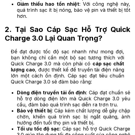
Giảm thiểu hao tổn nhiệt
: Với công nghệ này,
quá trình sạc ít bị nóng, bảo vệ pin và thiết bị tốt
hơn.
2. Tại Sao Cáp Sạc Hỗ Trợ Quick
Charge 3.0 Lại Quan Trọng?
Để đạt được tốc độ sạc nhanh như mong đợi,
bạn không chỉ cần một bộ sạc tương thích với
Quick Charge 3.0 mà còn phải có
cáp sạc chất
lượng cao
, được thiết kế để truyền tải điện năng
lớn một cách ổn định. Cáp sạc đạt tiêu chuẩn
Quick Charge 3.0 sẽ đảm bảo rằng:
Dòng điện truyền tải ổn định
: Cáp đạt chuẩn sẽ
hỗ trợ dòng điện lớn mà Quick Charge 3.0 yêu
cầu, đảm bảo quá trình sạc diễn ra trơn tru.
Bảo vệ thiết bị
: Cáp kém chất lượng dễ gây chập
chờn, khiến quá trình sạc bị ngắt quãng, ảnh
hưởng đến tuổi thọ pin và thiết bị.
Tối ưu tốc độ sạc
: Cáp sạc hỗ trợ Quick Charge
3.0 giúp tận dụng tối đa công suất của công nghệ