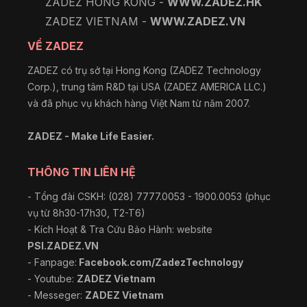
ZADEZ HONG KONG -
WWW.ZADEZ.HK
ZADEZ VIETNAM -
WWW.ZADEZ.VN
VỀ ZADEZ
ZADEZ có trụ sở tại Hong Kong (ZADEZ Technology
Corp.), trung tâm R&D tại USA (ZADEZ AMERICA LLC.)
và đã phục vụ khách hàng Việt Nam từ năm 2007.
ZADEZ - Make Life Easier.
THÔNG TIN LIÊN HỆ
- Tổng đài CSKH: (028) 7777.0053 - 1900.0053 (phục
vụ từ 8h30-17h30, T2-T6)
- Kích Hoạt & Tra Cứu Bảo Hành: website
PSI.ZADEZ.VN
- Fanpage:
Facebook.com/ZadezTechnology
- Youtube:
ZADEZ Vietnam
- Messeger:
ZADEZ Vietnam