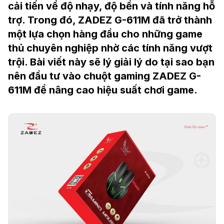
cải tiến về độ nhạy, độ bền và tính năng hỗ
trợ. Trong đó, ZADEZ G-611M đã trở thành
một lựa chọn hàng đầu cho những game
thủ chuyên nghiệp nhờ các tính năng vượt
trội. Bài viết này sẽ lý giải lý do tại sao bạn
nên đầu tư vào chuột gaming ZADEZ G-
611M để nâng cao hiệu suất chơi game.