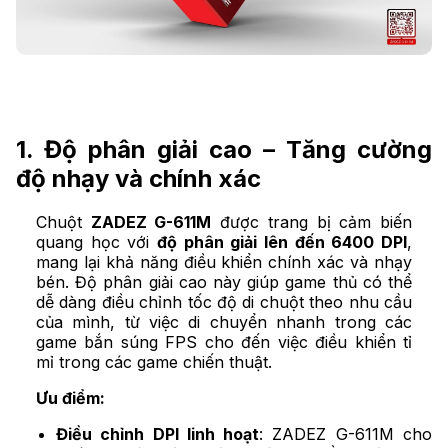
1. Độ phân giải cao – Tăng cường
độ nhạy và chính xác
Chuột
ZADEZ G-611M
được trang bị cảm biến
quang học với
độ phân giải lên đến 6400 DPI
,
mang lại khả năng điều khiển chính xác và nhạy
bén. Độ phân giải cao này giúp game thủ có thể
dễ dàng điều chỉnh tốc độ di chuột theo nhu cầu
của mình, từ việc di chuyển nhanh trong các
game bắn súng FPS cho đến việc điều khiển tỉ
mỉ trong các game chiến thuật.
Ưu điểm:
Điều chỉnh DPI linh hoạt
: ZADEZ G-611M cho