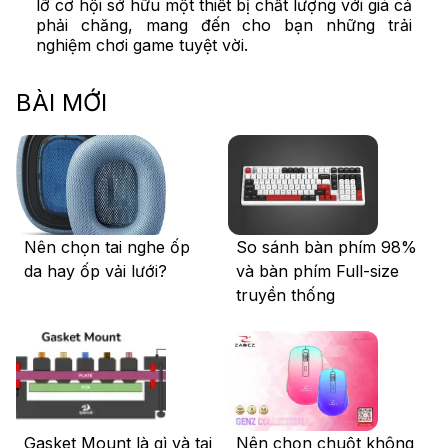
lỡ cơ hội sở hữu một thiết bị chất lượng với giá cả
phải chăng, mang đến cho bạn những trải
nghiệm chơi game tuyệt vời.
BÀI MỚI
Nên chọn tai nghe ốp
So sánh bàn phím 98%
da hay ốp vải lưới?
và bàn phím Full-size
truyền thống
Gasket Mount là gì và tại
Nên chọn chuột không