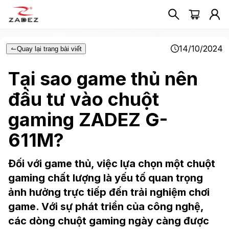
14/10/2024
Quay lại trang bài viết
Tại sao game thủ nên
đầu tư vào chuột
gaming ZADEZ G-
611M?
Đối với game thủ, việc lựa chọn một chuột
gaming chất lượng là yếu tố quan trọng
ảnh hưởng trực tiếp đến trải nghiệm chơi
game. Với sự phát triển của công nghệ,
các dòng chuột gaming ngày càng được