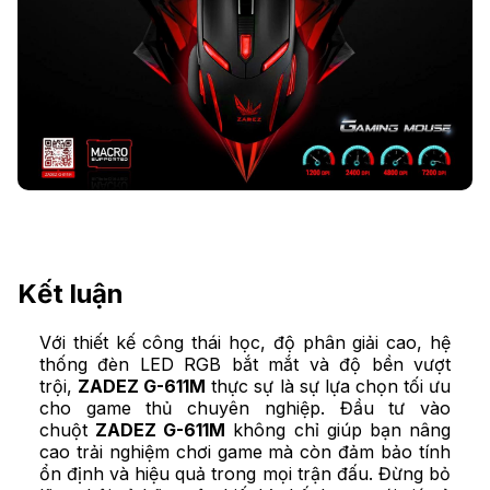
Kết luận
Với thiết kế công thái học, độ phân giải cao, hệ
thống đèn LED RGB bắt mắt và độ bền vượt
trội,
ZADEZ G-611M
thực sự là sự lựa chọn tối ưu
cho game thủ chuyên nghiệp. Đầu tư vào
chuột
ZADEZ G-611M
không chỉ giúp bạn nâng
cao trải nghiệm chơi game mà còn đảm bảo tính
ổn định và hiệu quả trong mọi trận đấu. Đừng bỏ