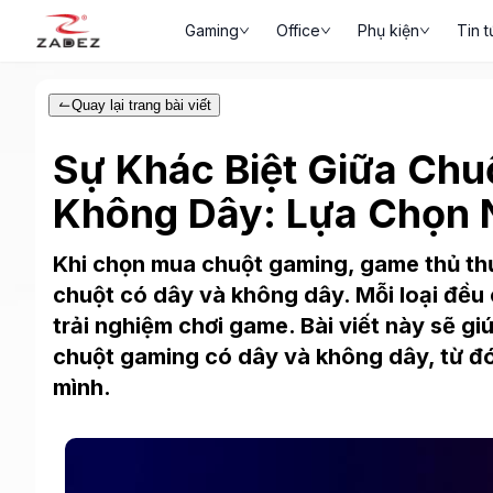
Gaming
Office
Phụ kiện
Tin t
Quay lại trang bài viết
Sự Khác Biệt Giữa Chu
Không Dây: Lựa Chọn 
Khi chọn mua chuột gaming, game thủ thư
chuột có dây và không dây. Mỗi loại đều
trải nghiệm chơi game. Bài viết này sẽ gi
chuột gaming có dây và không dây, từ đó
mình.