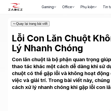
Gaming
Office
Phụ kiện
Tin t
Quay lại trang bài viết
Lỗi Con Lăn Chuột Kh
Lý Nhanh Chóng
Con lăn chuột là bộ phận quan trọng giú
thao tác khác một cách dễ dàng khi sử dụ
chuột có thể gặp lỗi và không hoạt động 
việc và giải trí. Trong bài viết này, chún
cách xử lý nhanh chóng khi gặp lỗi con l