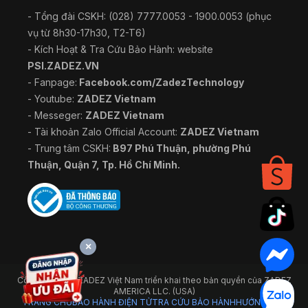
- Tổng đài CSKH: (028) 7777.0053 - 1900.0053 (phục
vụ từ 8h30-17h30, T2-T6)
- Kích Hoạt & Tra Cứu Bảo Hành: website
PSI.ZADEZ.VN
- Fanpage:
Facebook.com/ZadezTechnology
- Youtube:
ZADEZ Vietnam
- Messeger:
ZADEZ Vietnam
- Tài khoản Zalo Official Account:
ZADEZ Vietnam
- Trung tâm CSKH:
B97 Phú Thuận, phường Phú
Thuận, Quận 7, Tp. Hồ Chí Minh.
×
Công ty TNHH ZADEZ Việt Nam triển khai theo bản quyền của ZADEZ
AMERICA LLC. (USA)
TRANG CHỦ
BẢO HÀNH ĐIỆN TỬ
TRA CỨU BẢO HÀNH
HƯỚNG DẪN