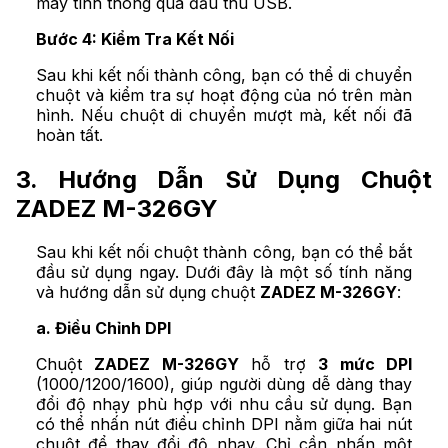
máy tính thông qua đầu thu USB.
Bước 4: Kiểm Tra Kết Nối
Sau khi kết nối thành công, bạn có thể di chuyển
chuột và kiểm tra sự hoạt động của nó trên màn
hình. Nếu chuột di chuyển mượt mà, kết nối đã
hoàn tất.
3. Hướng Dẫn Sử Dụng Chuột
ZADEZ M-326GY
Sau khi kết nối chuột thành công, bạn có thể bắt
đầu sử dụng ngay. Dưới đây là một số tính năng
và hướng dẫn sử dụng chuột
ZADEZ M-326GY
:
a. Điều Chỉnh DPI
Chuột
ZADEZ M-326GY
hỗ trợ
3 mức DPI
(1000/1200/1600), giúp người dùng dễ dàng thay
đổi độ nhạy phù hợp với nhu cầu sử dụng. Bạn
có thể nhấn nút điều chỉnh DPI nằm giữa hai nút
chuột để thay đổi độ nhạy. Chỉ cần nhấn một