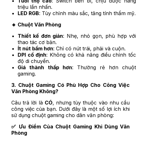
Tuổi thọ cao
: Switch bền bỉ, chịu được hàng
triệu lần nhấn.
LED RGB
: Tùy chỉnh màu sắc, tăng tính thẩm mỹ.
🔹 Chuột Văn Phòng
Thiết kế đơn giản
: Nhẹ, nhỏ gọn, phù hợp với
thao tác cơ bản.
Ít nút bấm hơn
: Chỉ có nút trái, phải và cuộn.
DPI cố định
: Không có khả năng điều chỉnh tốc
độ di chuyển.
Giá thành thấp hơn
: Thường rẻ hơn chuột
gaming.
3. Chuột Gaming Có Phù Hợp Cho Công Việc
Văn Phòng Không?
Câu trả lời là
CÓ
, nhưng tùy thuộc vào nhu cầu
công việc của bạn. Dưới đây là một số lợi ích khi
sử dụng chuột gaming cho dân văn phòng:
✅ Ưu Điểm Của Chuột Gaming Khi Dùng Văn
Phòng