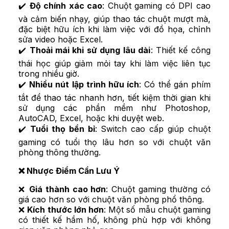
✔️
Độ chính xác cao
: Chuột gaming có DPI cao
và cảm biến nhạy, giúp thao tác chuột mượt mà,
đặc biệt hữu ích khi làm việc với đồ họa, chỉnh
sửa video hoặc Excel.
✔️
Thoải mái khi sử dụng lâu dài
: Thiết kế công
thái học giúp giảm mỏi tay khi làm việc liên tục
trong nhiều giờ.
✔️
Nhiều nút lập trình hữu ích
: Có thể gán phím
tắt để thao tác nhanh hơn, tiết kiệm thời gian khi
sử dụng các phần mềm như Photoshop,
AutoCAD, Excel, hoặc khi duyệt web.
✔️
Tuổi thọ bền bỉ
: Switch cao cấp giúp chuột
gaming có tuổi thọ lâu hơn so với chuột văn
phòng thông thường.
❌ Nhược Điểm Cần Lưu Ý
❌
Giá thành cao hơn
: Chuột gaming thường có
giá cao hơn so với chuột văn phòng phổ thông.
❌
Kích thước lớn hơn
: Một số mẫu chuột gaming
có thiết kế hầm hố, không phù hợp với không