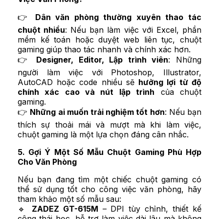
👉
Dân văn phòng thường xuyên thao tác
chuột nhiều
: Nếu bạn làm việc với Excel, phần
mềm kế toán hoặc duyệt web liên tục, chuột
gaming giúp thao tác nhanh và chính xác hơn.
👉
Designer, Editor, Lập trình viên
: Những
người làm việc với Photoshop, Illustrator,
AutoCAD hoặc code nhiều sẽ
hưởng lợi từ độ
chính xác cao và nút lập trình
của chuột
gaming.
👉
Những ai muốn trải nghiệm tốt hơn
: Nếu bạn
thích sự thoải mái và mượt mà khi làm việc,
chuột gaming là một lựa chọn đáng cân nhắc.
5. Gợi Ý Một Số Mẫu Chuột Gaming Phù Hợp
Cho Văn Phòng
Nếu bạn đang tìm một chiếc chuột gaming có
thể sử dụng tốt cho công việc văn phòng, hãy
tham khảo một số mẫu sau:
🔹
ZADEZ GT-615M
– DPI tùy chỉnh, thiết kế
công thái học, hỗ trợ làm việc dài lâu mà không