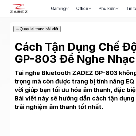
Gaming
Office
Phụ kiện
Tin t
Quay lại trang bài viết
Cách Tận Dụng Chế Độ
GP-803 Để Nghe Nhạc 
Tai nghe Bluetooth ZADEZ GP-803 không c
trọng mà còn được trang bị tính năng EQ 
vời giúp bạn tối ưu hóa âm thanh, đặc bi
Bài viết này sẽ hướng dẫn cách tận dụn
trải nghiệm âm thanh tốt nhất.