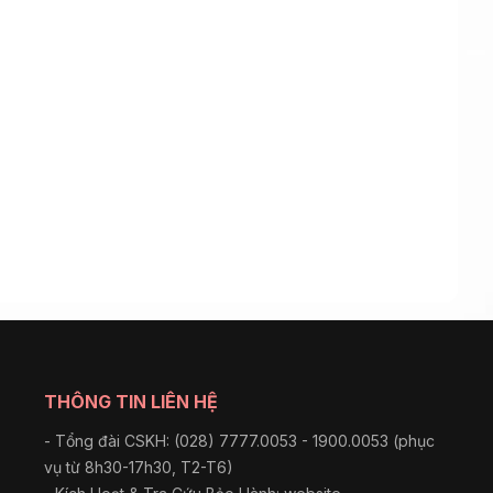
THÔNG TIN LIÊN HỆ
- Tổng đài CSKH: (028) 7777.0053 - 1900.0053 (phục
vụ từ 8h30-17h30, T2-T6)