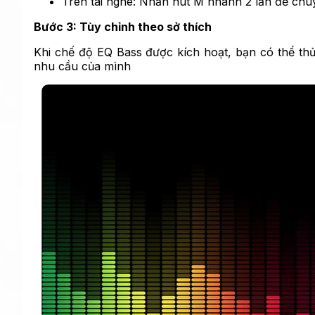
Trên tai nghe: Nhấn nút M nhanh 2 lần để ch
Bước 3: Tùy chỉnh theo sở thích
Khi chế độ EQ Bass được kích hoạt, bạn có thể th
nhu cầu của mình