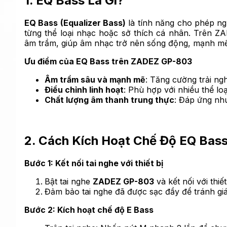
1. EQ Bass Là Gì?
EQ Bass (Equalizer Bass)
là tính năng cho phép ng
từng thể loại nhạc hoặc sở thích cá nhân. Trên Z
âm trầm, giúp âm nhạc trở nên sống động, mạnh mẽ
Ưu điểm của EQ Bass trên ZADEZ GP-803
Âm trầm sâu và mạnh mẽ
: Tăng cường trải ng
Điều chỉnh linh hoạt
: Phù hợp với nhiều thể l
Chất lượng âm thanh trung thực
: Đáp ứng nh
2. Cách Kích Hoạt Chế Độ EQ Bas
Bước 1: Kết nối tai nghe với thiết bị
Bật tai nghe
ZADEZ GP-803
và kết nối với thiế
Đảm bảo tai nghe đã được sạc đầy để tránh giá
Bước 2: Kích hoạt chế độ E Bass