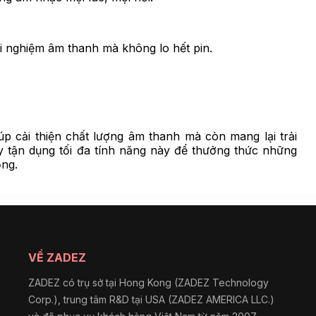
rải nghiệm âm thanh mà không lo hết pin.
p cải thiện chất lượng âm thanh mà còn mang lại trải
 tận dụng tối đa tính năng này để thưởng thức những
ộng.
VỀ ZADEZ
ZADEZ có trụ sở tại Hong Kong (ZADEZ Technology
Corp.), trung tâm R&D tại USA (ZADEZ AMERICA LLC.)