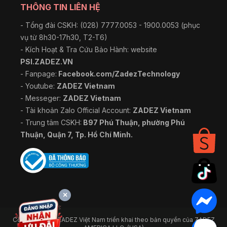
THÔNG TIN LIÊN HỆ
- Tổng đài CSKH: (028) 7777.0053 - 1900.0053 (phục
vụ từ 8h30-17h30, T2-T6)
- Kích Hoạt & Tra Cứu Bảo Hành: website
PSI.ZADEZ.VN
- Fanpage:
Facebook.com/ZadezTechnology
- Youtube:
ZADEZ Vietnam
- Messeger:
ZADEZ Vietnam
- Tài khoản Zalo Official Account:
ZADEZ Vietnam
- Trung tâm CSKH:
B97 Phú Thuận, phường Phú
Thuận, Quận 7, Tp. Hồ Chí Minh.
×
Công ty TNHH ZADEZ Việt Nam triển khai theo bản quyền của ZADEZ