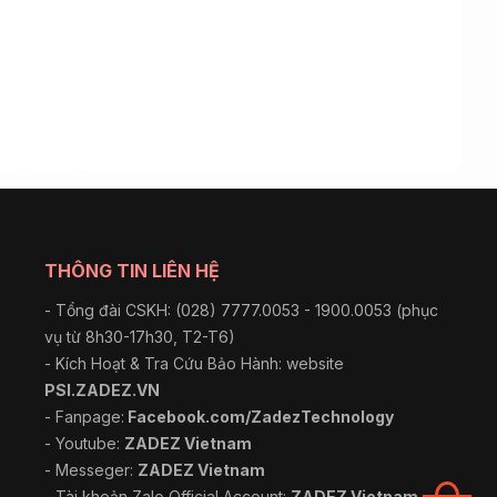
THÔNG TIN LIÊN HỆ
- Tổng đài CSKH: (028) 7777.0053 - 1900.0053 (phục
vụ từ 8h30-17h30, T2-T6)
- Kích Hoạt & Tra Cứu Bảo Hành: website
PSI.ZADEZ.VN
- Fanpage:
Facebook.com/ZadezTechnology
- Youtube:
ZADEZ Vietnam
- Messeger:
ZADEZ Vietnam
- Tài khoản Zalo Official Account:
ZADEZ Vietnam