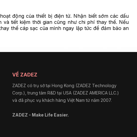
hoạt động của thiết bị điện tử. Nhận biết sớm các dấu
 và tiết kiệm thời gian cũng như chi phí thay thế. Nếu
 thay thế cáp sạc của mình ngay lập tức để đảm bảo an
VỀ ZADEZ
ZADEZ có trụ sở tại Hong Kong (ZADEZ Technology
Corp.), trung tâm R&D tại USA (ZADEZ AMERICA LLC.)
và đã phục vụ khách hàng Việt Nam từ năm 2007.
ZADEZ - Make Life Easier.