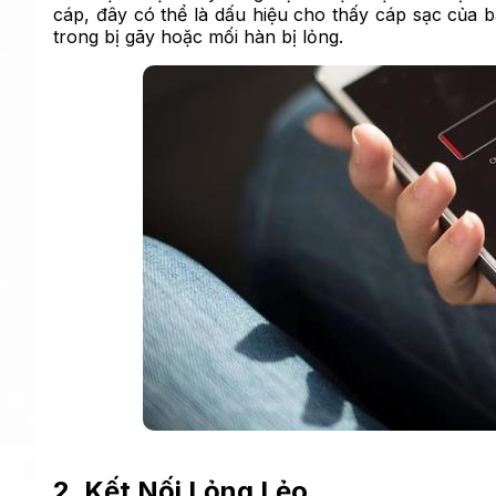
cáp, đây có thể là dấu hiệu cho thấy cáp sạc của 
trong bị gãy hoặc mối hàn bị lỏng.
2. Kết Nối Lỏng Lẻo