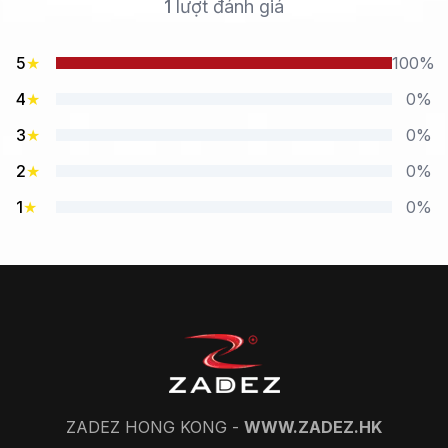
1
lượt đánh giá
5
★
100%
4
★
0%
3
★
0%
2
★
0%
1
★
0%
ZADEZ HONG KONG -
WWW.ZADEZ.HK