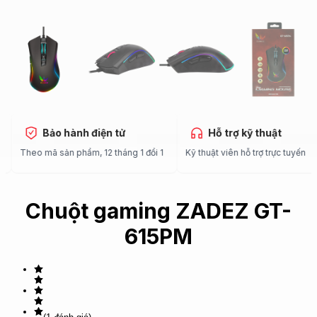
Bảo hành điện tử
Hỗ trợ kỹ thuật
c
Theo mã sản phẩm, 12 tháng 1 đổi 1
Kỹ thuật viên hỗ trợ trực tuyế
Chuột gaming ZADEZ GT-
615PM