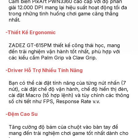
Cảm biến PixArt PWN3360 cao cấp với độ phân
giải 12.000 DPI mang lại hiệu suất hoạt động tối đa
trong những tình huống chơi game căng thẳng
nhất.
-Thiết Kế Ergonomic
ZADEZ GT-615PM thiết kế công thái học, mang
đến trải nghiệm vận hành tốt nhất, phù hợp với
các kiểu cầm Palm Grip và Claw Grip.
-Driver Hỗ Trợ Nhiều Tính Năng
Bạn có thể cài đặt tính năng của từng nút nhấn (7
nút), cài đặt chế độ vận hành, chế độ hiển thị đèn,
cài đặt Macro (tổ hợp lệnh) và tùy chỉnh các thông
số chi tiết như FPS, Response Rate v.v.
-Đệm Cao Su
Tăng cường độ bám của chuột vào bàn tay để
mang đến trải nghiệm chơi game tốt nhất dành cho