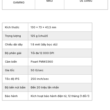
MÀU
DỄ DÀNG
GAMING
Kích thước
130 x 73 x 43,5 mm
Trọng lượng
125 g (chuột)
Chiều dài dây
1.8 mét (dây bọc dù)
Độ phân giải
Tối đa 12.000 DPI
Cảm biến
Pixart PMW3360
Gia tốc
50 G/sec
Tốc độ IPS
250 inch/sec
Độ bền nút bấm
Đến 20 triệu lần nhấn
Bảo hành
Kích hoạt bảo hành điện tử, 12 tháng (1 đổi 1)