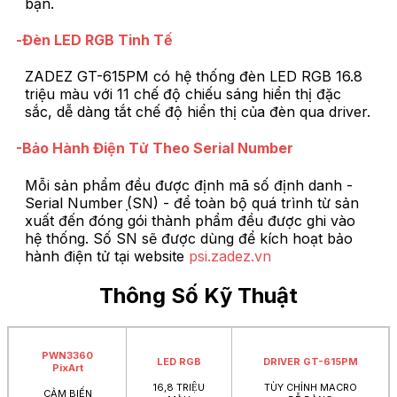
bạn.
-Đèn LED RGB Tinh Tế
ZADEZ GT-615PM có hệ thống đèn LED RGB 16.8
triệu màu với 11 chế độ chiếu sáng hiển thị đặc
sắc, dễ dàng tắt chế độ hiển thị của đèn qua driver.
-Bảo Hành Điện Tử Theo Serial Number
Mỗi sản phẩm đều được định mã số định danh -
Serial Number ̣(SN) - để toàn bộ quá trình từ sản
xuất đến đóng gói thành phẩm đều được ghi vào
hệ thống. Số SN sẽ được dùng để kích hoạt bảo
hành điện tử tại website
psi.zadez.vn
Thông Số Kỹ Thuật
PWN3360
LED RGB
DRIVER GT-615PM
PixArt
16,8 TRIỆU
TÙY CHỈNH MACRO
CẢM BIẾN