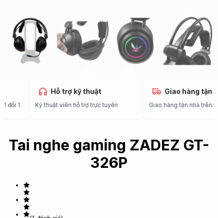
ử
Hỗ trợ kỹ thuật
Giao hàng tậ
ng 1 đổi 1
Kỹ thuật viên hỗ trợ trực tuyến
Giao hàng tận nhà trê
Tai nghe gaming ZADEZ GT-
326P