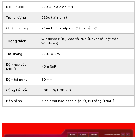
Kích thước
220 x 180 x 85 mm
Trọng lượng
328g (tai nghe)
Chiều dài dây
2.1 mét (tích hợp nút điều khiển rời)
Windows 8/10, Mac và PS4 (Driver cài đặt trên
Tương thích
Windows)
Trở kháng
22 ± 10% W
Độ nhạy của
42 ± 3dB
Micrô
Đệm tai nghe
50 mm
Cổng kết nối
USB 3.0/ USB 2.0
Bảo hành
Kích hoạt bảo hành điện tử, 12 tháng (1 đổi 1)