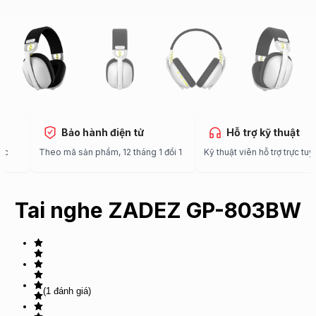
 nhà
Bảo hành điện tử
Hỗ trợ kỹ t
 toàn quốc
Theo mã sản phẩm, 12 tháng 1 đổi 1
Kỹ thuật viên hỗ trợ
Tai nghe ZADEZ GP-803BW
(1 đánh giá)