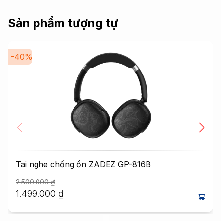
Sản phẩm tượng tự
-
40
%
Tai nghe chống ồn ZADEZ GP-816B
2.500.000
₫
1.499.000
₫