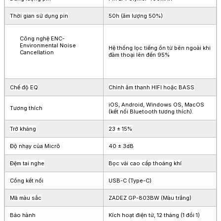
Thời gian sử dụng pin
50h (âm lượng 50%)
Công nghệ ENC-
Environmental Noise
Hệ thống lọc tiếng ồn từ bên ngoài khi
Cancellation
đàm thoại lên đến 95%
Chế độ EQ
Chỉnh âm thanh HIFI hoặc BASS
iOS, Android, Windows OS, MacOS
Tương thích
(kết nối Bluetooth tương thích).
Trở kháng
23 ± 15%
Độ nhạy của Micrô
40 ± 3dB
Đệm tai nghe
Bọc vải cao cấp thoáng khí
Cổng kết nối
USB-C (Type-C)
Mã màu sắc
ZADEZ GP-803BW (Màu trắng)
Bảo hành
Kích hoạt điện tử, 12 tháng (1 đổi 1)