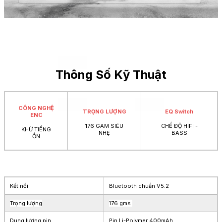
Thông Số Kỹ Thuật
CÔNG NGHỆ
TRỌNG LƯỢNG
EQ Switch
ENC
176 GAM SIÊU
CHẾ ĐỘ HIFI -
KHỬ TIẾNG
NHẸ
BASS
ỒN
Kết nối
Bluetooth chuẩn V5.2
Trọng lượng
176 gms
Dung lượng pin
Pin Li-Polymer 400mAh