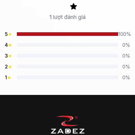
1
lượt đánh giá
5
★
100%
4
★
0%
3
★
0%
2
★
0%
1
★
0%