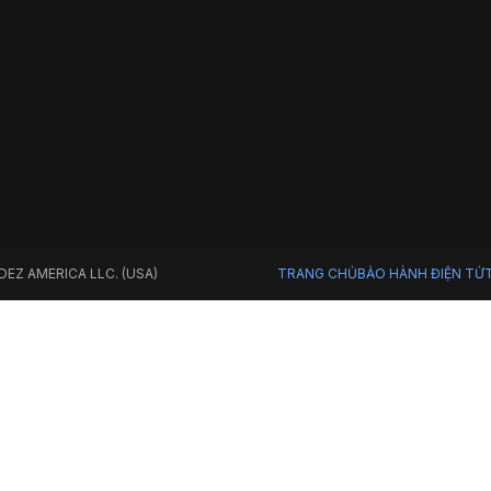
ADEZ AMERICA LLC. (USA)
TRANG CHỦ
BẢO HÀNH ĐIỆN TỬ