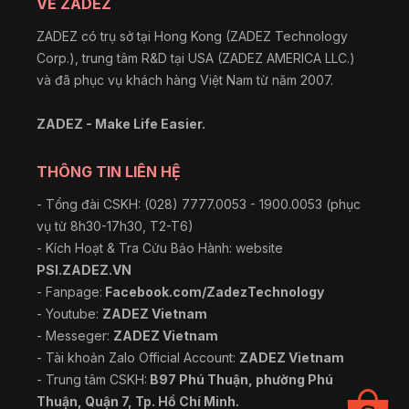
VỀ ZADEZ
ZADEZ có trụ sở tại Hong Kong (ZADEZ Technology
Corp.), trung tâm R&D tại USA (ZADEZ AMERICA LLC.)
và đã phục vụ khách hàng Việt Nam từ năm 2007.
ZADEZ - Make Life Easier.
THÔNG TIN LIÊN HỆ
- Tổng đài CSKH: (028) 7777.0053 - 1900.0053 (phục
vụ từ 8h30-17h30, T2-T6)
- Kích Hoạt & Tra Cứu Bảo Hành: website
PSI.ZADEZ.VN
- Fanpage:
Facebook.com/ZadezTechnology
- Youtube:
ZADEZ Vietnam
- Messeger:
ZADEZ Vietnam
- Tài khoản Zalo Official Account:
ZADEZ Vietnam
- Trung tâm CSKH:
B97 Phú Thuận, phường Phú
Thuận, Quận 7, Tp. Hồ Chí Minh.