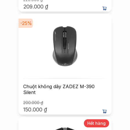
209.000
₫
-
25
%
Chuột không dây ZADEZ M-390
Silent
200.000
₫
150.000
₫
Hết hàng