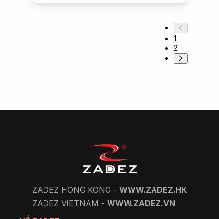
1
2
ZADEZ HONG KONG -
WWW.ZADEZ.HK
ZADEZ VIETNAM -
WWW.ZADEZ.VN