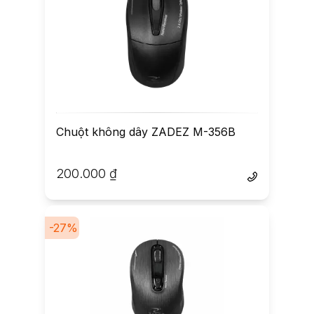
Chuột không dây ZADEZ M-356B
200.000
₫
-
27
%