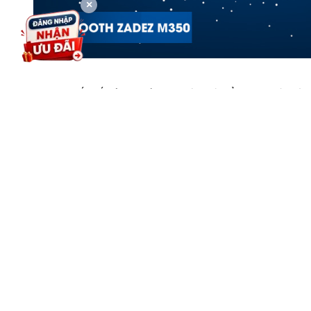
×
Thiết kế
công thái học
bảo vệ cổ tay người dùn
Trọng lượng chuột nhẹ chỉ 50 g, kiểu dáng vừa vặ
chọn.