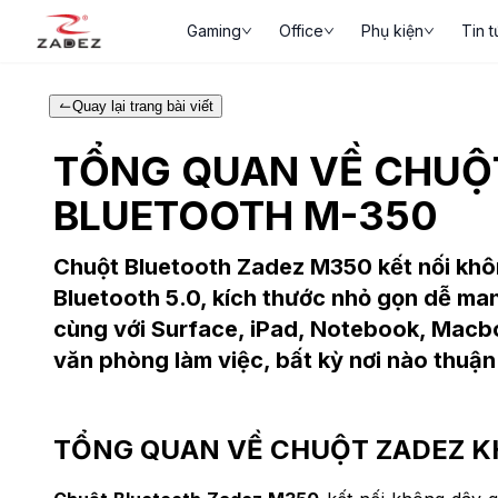
Gaming
Office
Phụ kiện
Tin t
Quay lại trang bài viết
TỔNG QUAN VỀ CHUỘ
BLUETOOTH M-350
Chuột Bluetooth Zadez M350 kết nối kh
Bluetooth 5.0, kích thước nhỏ gọn dễ ma
cùng với Surface, iPad, Notebook, Macboo
văn phòng làm việc, bất kỳ nơi nào thuận
TỔNG QUAN VỀ CHUỘT ZADEZ K