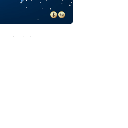
g, thoải mái cầm nắm
n tay cầm, 3 màu đen, đỏ hoặc xanh lá trẻ trung tùy