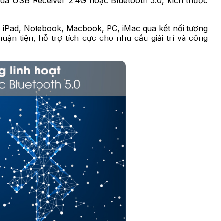
ua USB Receiver 2.4G hoặc Bluetooth 5.0, kích thước
 iPad, Notebook, Macbook, PC, iMac qua kết nối tương
uận tiện, hỗ trợ tích cực cho nhu cầu giải trí và công