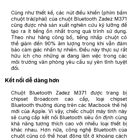
Cũng như thiết kế, các nút điều khiển (phím bấm
chuột trái/phải) của chuột Bluetooth Zadez M371
cũng được nhà sản xuất nghiên cứu kỹ lưỡng để
tạo ra ít tiếng ồn nhất trong quá trình sử dụng.
Theo như hãng công bố, tiếng nhấp chuột có
thể giảm đến 90% âm lượng trong khi vẫn đảm
bảo cảm giác nhấn tự nhiên. Điều này thực sự rất
hữu ích cho những ai đang làm việc trong các
môi trường văn phòng yêu cầu sự yên tĩnh tuyệt
đối.
Kết nối dễ dàng hơn
Chuột Bluetooth Zadez M371 được trang bị
chipset Broadcom cao cấp, loại chipset
Bluetooth thường dùng trên các
Macbook
thế hệ
mới của Apple. Vì vậy, chiếc chuột máy tính này
sẽ cung cấp kết nối Bluetooth siêu ổn định cùng
khả năng tương thích cao với nhiều loại thiết bị
khác nhau. Hơn nữa, công nghệ Bluetooth của
chuột cũng có thể hoạt động tốt ở khoảng cách