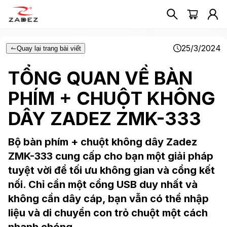
25/3/2024
Quay lại trang bài viết
TỔNG QUAN VỀ BÀN
PHÍM + CHUỘT KHÔNG
DÂY ZADEZ ZMK-333
Bộ bàn phím + chuột không dây Zadez
ZMK-333 cung cấp cho bạn một giải pháp
tuyệt vời để tối ưu không gian và cổng kết
nối. Chỉ cần một cổng USB duy nhất và
không cần dây cáp, bạn vẫn có thể nhập
liệu và di chuyển con trỏ chuột một cách