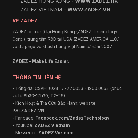
ZADEZ HONG KONG -
WWW.ZADEZ.HK
ZADEZ VIETNAM -
WWW.ZADEZ.VN
VỀ ZADEZ
ZADEZ có trụ sở tại Hong Kong (ZADEZ Technology
Corp.), trung tâm R&D tại USA (ZADEZ AMERICA LLC.)
và đã phục vụ khách hàng Việt Nam từ năm 2007.
ZADEZ - Make Life Easier.
THÔNG TIN LIÊN HỆ
- Tổng đài CSKH: (028) 7777.0053 - 1900.0053 (phục
vụ từ 8h30-17h30, T2-T6)
- Kích Hoạt & Tra Cứu Bảo Hành: website
PSI.ZADEZ.VN
- Fanpage:
Facebook.com/ZadezTechnology
- Youtube:
ZADEZ Vietnam
- Messeger:
ZADEZ Vietnam