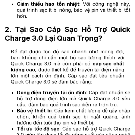
Giảm thiểu hao tổn nhiệt
: Với công nghệ này,
quá trình sạc ít bị nóng, bảo vệ pin và thiết bị tốt
hơn.
2. Tại Sao Cáp Sạc Hỗ Trợ Quick
Charge 3.0 Lại Quan Trọng?
Để đạt được tốc độ sạc nhanh như mong đợi,
bạn không chỉ cần một bộ sạc tương thích với
Quick Charge 3.0 mà còn phải có
cáp sạc chất
lượng cao
, được thiết kế để truyền tải điện năng
lớn một cách ổn định. Cáp sạc đạt tiêu chuẩn
Quick Charge 3.0 sẽ đảm bảo rằng:
Dòng điện truyền tải ổn định
: Cáp đạt chuẩn sẽ
hỗ trợ dòng điện lớn mà Quick Charge 3.0 yêu
cầu, đảm bảo quá trình sạc diễn ra trơn tru.
Bảo vệ thiết bị
: Cáp kém chất lượng dễ gây chập
chờn, khiến quá trình sạc bị ngắt quãng, ảnh
hưởng đến tuổi thọ pin và thiết bị.
Tối ưu tốc độ sạc
: Cáp sạc hỗ trợ Quick Charge
3.0 giúp tận dụng tối đa công suất của công nghệ