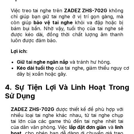
Việc treo tai nghe trên
ZADEZ ZHS-702G
không
chỉ giúp bạn giữ tai nghe ở vị trí gọn gàng, mà
còn giúp
bảo vệ tai nghe
khỏi va đập hoặc bị
bám bụi bẩn. Nhờ vậy, tuổi thọ của tai nghe sẽ
được kéo dài, đồng thời chất lượng âm thanh
luôn được đảm bảo.
Lợi ích:
Giữ tai nghe ngăn nắp
và tránh hư hỏng.
Kéo dài tuổi thọ
của tai nghe, giảm thiểu nguy cơ
dây bị xoắn hoặc gãy.
4. Sự Tiện Lợi Và Linh Hoạt Trong
Sử Dụng
ZADEZ ZHS-702G
được thiết kế để phù hợp với
nhiều loại tai nghe khác nhau, từ tai nghe chụp
tai lớn của các game thủ đến tai nghe nhét tai
của dân văn phòng. Việc
lắp đặt đơn giản
và
linh
hoạt
, cho phép bạn dễ dàng di chuyển giá treo