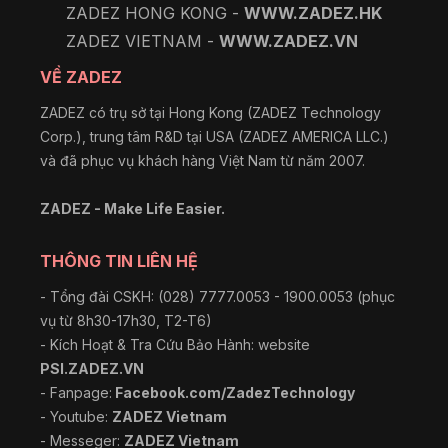
ZADEZ HONG KONG -
WWW.ZADEZ.HK
ZADEZ VIETNAM -
WWW.ZADEZ.VN
VỀ ZADEZ
ZADEZ có trụ sở tại Hong Kong (ZADEZ Technology
Corp.), trung tâm R&D tại USA (ZADEZ AMERICA LLC.)
và đã phục vụ khách hàng Việt Nam từ năm 2007.
ZADEZ - Make Life Easier.
THÔNG TIN LIÊN HỆ
- Tổng đài CSKH: (028) 7777.0053 - 1900.0053 (phục
vụ từ 8h30-17h30, T2-T6)
- Kích Hoạt & Tra Cứu Bảo Hành: website
PSI.ZADEZ.VN
- Fanpage:
Facebook.com/ZadezTechnology
- Youtube:
ZADEZ Vietnam
- Messeger:
ZADEZ Vietnam