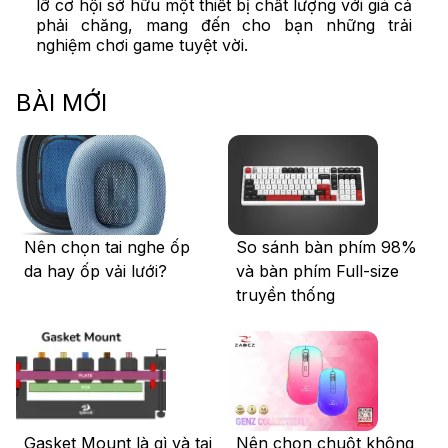
lỡ cơ hội sở hữu một thiết bị chất lượng với giá cả
phải chăng, mang đến cho bạn những trải
nghiệm chơi game tuyệt vời.
BÀI MỚI
Nên chọn tai nghe ốp
So sánh bàn phím 98%
da hay ốp vải lưới?
và bàn phím Full-size
truyền thống
Gasket Mount là gì và tại
Nên chọn chuột không