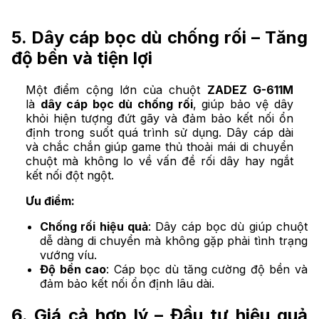
5. Dây cáp bọc dù chống rối – Tăng
độ bền và tiện lợi
Một điểm cộng lớn của chuột
ZADEZ G-611M
là
dây cáp bọc dù chống rối
, giúp bảo vệ dây
khỏi hiện tượng đứt gãy và đảm bảo kết nối ổn
định trong suốt quá trình sử dụng. Dây cáp dài
và chắc chắn giúp game thủ thoải mái di chuyển
chuột mà không lo về vấn đề rối dây hay ngắt
kết nối đột ngột.
Ưu điểm:
Chống rối hiệu quả
: Dây cáp bọc dù giúp chuột
dễ dàng di chuyển mà không gặp phải tình trạng
vướng víu.
Độ bền cao
: Cáp bọc dù tăng cường độ bền và
đảm bảo kết nối ổn định lâu dài.
6. Giá cả hợp lý – Đầu tư hiệu quả