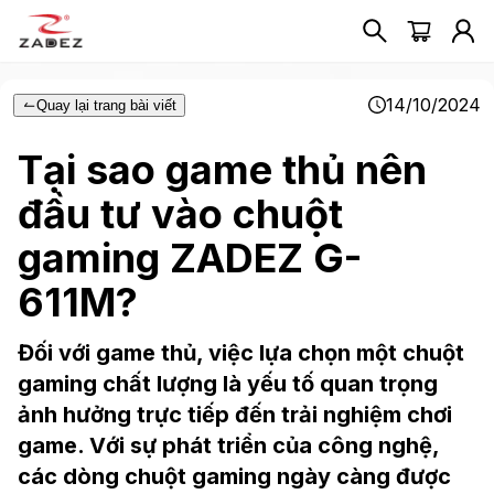
14/10/2024
Quay lại trang bài viết
Tại sao game thủ nên
đầu tư vào chuột
gaming ZADEZ G-
611M?
Đối với game thủ, việc lựa chọn một chuột
gaming chất lượng là yếu tố quan trọng
ảnh hưởng trực tiếp đến trải nghiệm chơi
game. Với sự phát triển của công nghệ,
các dòng chuột gaming ngày càng được