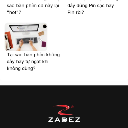
sao bàn phím cơ này lại
dây dùng Pin sạc hay
"hot"?
Pin rời?
Tại sao bàn phím không
dây hay tự ngắt khi
không dùng?