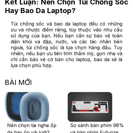
Kết Luận: Nên Chọn Túi Chống Sốc
Hay Bao Da Laptop?
Túi chống sốc và bao da laptop đều có những
ưu và nhược điểm riêng, tùy thuộc vào nhu cầu
sử dụng của bạn. Nếu bạn cần sự bảo vệ toàn
diện khỏi va đập, nước, và các tác nhân bên
ngoài, túi chống sốc là lựa chọn hàng đầu. Tuy
nhiên, nếu bạn ưu tiên tính thẩm mỹ, gọn nhẹ và
chỉ cần bảo vệ cơ bản cho laptop, bao da sẽ là
lựa chọn phù hợp.
BÀI MỚI
Nên chọn tai nghe ốp
So sánh bàn phím 98%
da hay ốp vải lưới?
và bàn phím Full-size