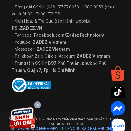
- Tổng đài CSKH: (028) 7777.0053 - 1900.0053 (phục
vụ từ 8h30-17h30, T2-T6)
- Kích Hoạt & Tra Cứu Bảo Hành: website
PSI.ZADEZ.VN
- Fanpage:
Facebook.com/ZadezTechnology
- Youtube:
ZADEZ Vietnam
- Messeger:
ZADEZ Vietnam
- Tài khoản Zalo Official Account:
ZADEZ Vietnam
- Trung tâm CSKH:
B97 Phú Thuận, phường Phú
Thuận, Quận 7, Tp. Hồ Chí Minh.
×
Công ty TNHH ZADEZ Việt Nam triển khai theo bản quyền của ZADEZ
AMERICA LLC. (USA)
TRANG CHỦ
BẢO HÀNH ĐIỆN TỬ
TRA CỨU BẢO HÀNH
HƯỚNG DẪN