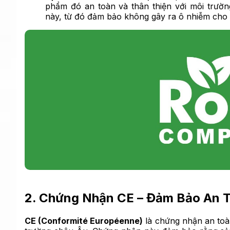
phẩm đó an toàn và thân thiện với môi trườ
này, từ đó đảm bảo không gây ra ô nhiễm cho 
2. Chứng Nhận CE – Đảm Bảo An T
CE (Conformité Européenne)
là chứng nhận an toà