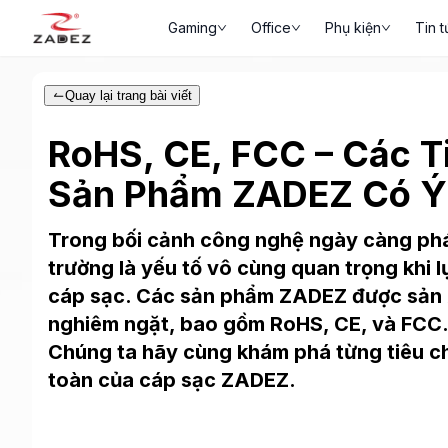
Gaming
Office
Phụ kiện
Tin t
Quay lại trang bài viết
RoHS, CE, FCC – Các T
Sản Phẩm ZADEZ Có Ý 
Trong bối cảnh công nghệ ngày càng phát
trường là yếu tố vô cùng quan trọng khi l
cáp sạc. Các sản phẩm ZADEZ được sản x
nghiêm ngặt, bao gồm RoHS, CE, và FCC.
Chúng ta hãy cùng khám phá từng tiêu ch
toàn của cáp sạc ZADEZ.