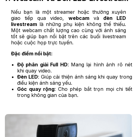
Nếu bạn là một streamer hoặc thường xuyên
giao tiếp qua video,
webcam
và
đèn LED
livestream
là những phụ kiện không thể thiếu.
Một webcam chất lượng cao cùng với ánh sáng
tốt sẽ giúp bạn nổi bật trên các buổi livestream
hoặc cuộc họp trực tuyến.
Đặc điểm nổi bật:
Độ phân giải Full HD
: Mang lại hình ảnh rõ nét
khi quay video.
Đèn LED
: Giúp cải thiện ánh sáng khi quay trong
điều kiện ánh sáng yếu.
Góc quay rộng
: Cho phép bắt trọn mọi chi tiết
trong không gian của bạn.