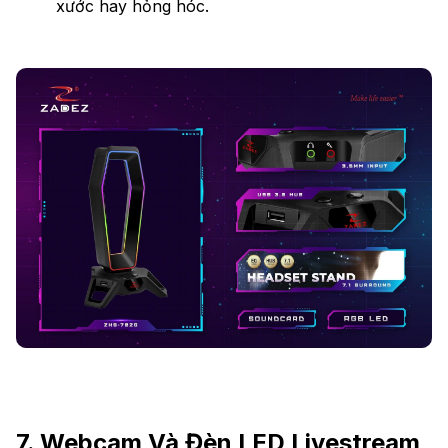
xước hay hỏng hóc.
7. Webcam Và Đèn LED Livestream