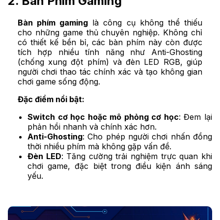
2. Bàn Phím Gaming
Bàn phím gaming
là công cụ không thể thiếu
cho những game thủ chuyên nghiệp. Không chỉ
có thiết kế bền bỉ, các bàn phím này còn được
tích hợp nhiều tính năng như Anti-Ghosting
(chống xung đột phím) và đèn LED RGB, giúp
người chơi thao tác chính xác và tạo không gian
chơi game sống động.
Đặc điểm nổi bật:
Switch cơ học hoặc mô phỏng cơ học
: Đem lại
phản hồi nhanh và chính xác hơn.
Anti-Ghosting
: Cho phép người chơi nhấn đồng
thời nhiều phím mà không gặp vấn đề.
Đèn LED
: Tăng cường trải nghiệm trực quan khi
chơi game, đặc biệt trong điều kiện ánh sáng
yếu.