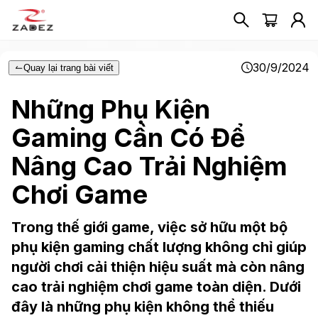
30/9/2024
Quay lại trang bài viết
Những Phụ Kiện
Gaming Cần Có Để
Nâng Cao Trải Nghiệm
Chơi Game
Trong thế giới game, việc sở hữu một bộ
phụ kiện gaming chất lượng không chỉ giúp
người chơi cải thiện hiệu suất mà còn nâng
cao trải nghiệm chơi game toàn diện. Dưới
đây là những phụ kiện không thể thiếu