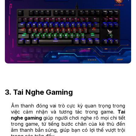
3. Tai Nghe Gaming
Âm thanh đóng vai trò cực kỳ quan trọng trong
việc cảm nhận và tương tác trong game.
Tai
nghe gaming
giúp người chơi nghe rõ mọi chi tiết
trong game, từ tiếng bước chân của kẻ thù đến
âm thanh bắn súng, giúp bạn có lợi thế vượt trội
trong các trận đấu.