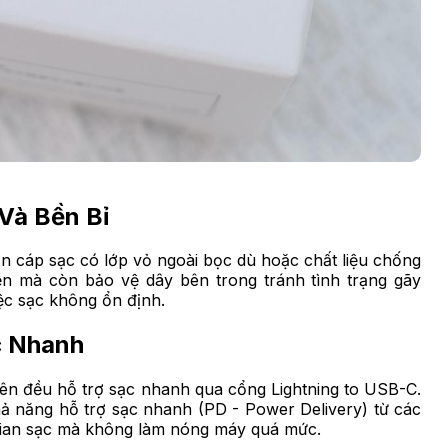
Và Bền Bỉ
họn cáp sạc có lớp vỏ ngoài bọc dù hoặc chất liệu chống
ền mà còn bảo vệ dây bên trong tránh tình trạng gãy
c sạc không ổn định.
c Nhanh
lên đều hỗ trợ sạc nhanh qua cổng Lightning to USB-C.
ả năng hỗ trợ sạc nhanh (PD - Power Delivery) từ các
i gian sạc mà không làm nóng máy quá mức.