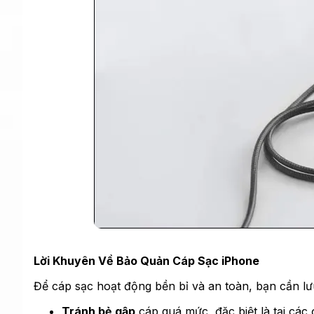
Lời Khuyên Về Bảo Quản Cáp Sạc iPhone
Để cáp sạc hoạt động bền bỉ và an toàn, bạn cần l
Tránh bẻ gập
cáp quá mức, đặc biệt là tại các 