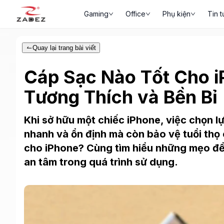
Gaming
Office
Phụ kiện
Tin t
Quay lại trang bài viết
Cáp Sạc Nào Tốt Cho 
Tương Thích và Bền Bỉ
Khi sở hữu một chiếc iPhone, việc chọn l
nhanh và ổn định mà còn bảo vệ tuổi thọ c
cho iPhone? Cùng tìm hiểu những mẹo để 
an tâm trong quá trình sử dụng.