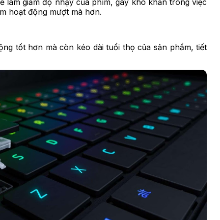
ể làm giảm độ nhạy của phím, gây khó khăn trong việc
hím hoạt động mượt mà hơn.
ng tốt hơn mà còn kéo dài tuổi thọ của sản phẩm, tiết