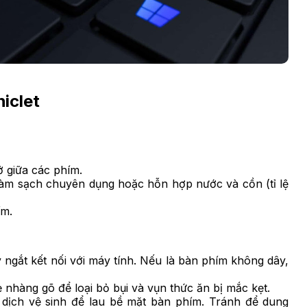
iclet
 giữa các phím.
 làm sạch chuyên dụng hoặc hỗn hợp nước và cồn (tỉ lệ
ím.
y ngắt kết nối với máy tính. Nếu là bàn phím không dây,
 nhàng gõ để loại bỏ bụi và vụn thức ăn bị mắc kẹt.
ịch vệ sinh để lau bề mặt bàn phím. Tránh để dung