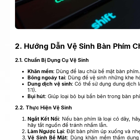
2. Hướng Dẫn Vệ Sinh Bàn Phím Ch
2.1. Chuẩn Bị Dụng Cụ Vệ Sinh
Khăn mềm
: Dùng để lau chùi bề mặt bàn phím.
Bông ngoáy tai
: Dùng để vệ sinh những khe hở
Dung dịch vệ sinh
: Có thể sử dụng dung dịch
1:1).
Bụi hút
: Giúp loại bỏ bụi bẩn bên trong bàn ph
2.2. Thực Hiện Vệ Sinh
Ngắt Kết Nối
: Nếu bàn phím là loại có dây, hã
hãy tắt nguồn để tránh nhầm lẫn.
Làm Ngược Lại
: Đặt bàn phím úp xuống và nhẹ
Vệ Sinh Bề Mặt
: Dùng khăn mềm thấm dung d