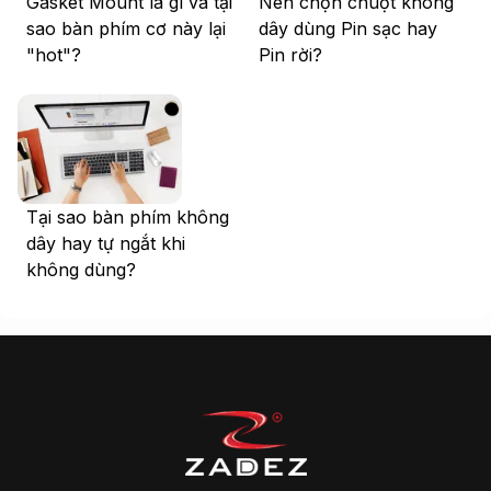
Gasket Mount là gì và tại
Nên chọn chuột không
sao bàn phím cơ này lại
dây dùng Pin sạc hay
"hot"?
Pin rời?
Tại sao bàn phím không
dây hay tự ngắt khi
không dùng?