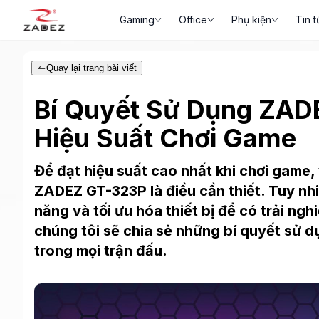
Gaming
Office
Phụ kiện
Tin t
Quay lại trang bài viết
Bí Quyết Sử Dụng ZAD
Hiệu Suất Chơi Game
Để đạt hiệu suất cao nhất khi chơi game, 
ZADEZ GT-323P là điều cần thiết. Tuy nhi
năng và tối ưu hóa thiết bị để có trải ngh
chúng tôi sẽ chia sẻ những bí quyết sử
trong mọi trận đấu.