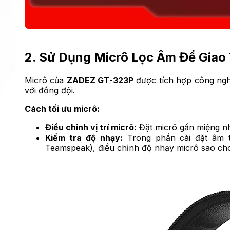
2. Sử Dụng Micrô Lọc Âm Để Giao 
Micrô của
ZADEZ GT-323P
được tích hợp công nghệ
với đồng đội.
Cách tối ưu micrô:
Điều chỉnh vị trí micrô:
Đặt micrô gần miệng nh
Kiểm tra độ nhạy:
Trong phần cài đặt âm t
Teamspeak), điều chỉnh độ nhạy micrô sao ch